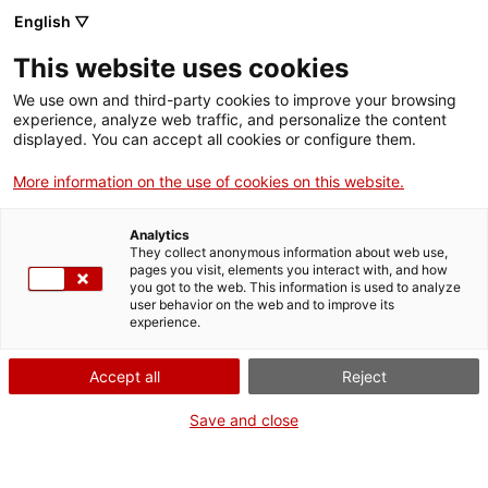
English ▽
Men
This website uses cookies
EXPOSICIÓ ITINERANT
We use own and third-party cookies to improve your browsing
experience, analyze web traffic, and personalize the content
SOBRE LES POUES DE
displayed. You can accept all cookies or configure them.
GEL DEL MOIANÈS
More information on the use of cookies on this website.
Analytics
31 de gener de 2012
They collect anonymous information about web use,
pages you visit, elements you interact with, and how
you got to the web. This information is used to analyze
user behavior on the web and to improve its
El Consorci del Moianès ha produït la seva cinquena
experience.
exposició itinerant que forma part del projecte
Accept all
Reject
“Ecomuseu del Moianès”. En aquest cas es tracta
d’un tema d’especial incidència històrica, social i
Save and close
patrimonial a la comarca del Moianès, com va ser-ho
la indústria del gel natural, ja que en aquest lloc es